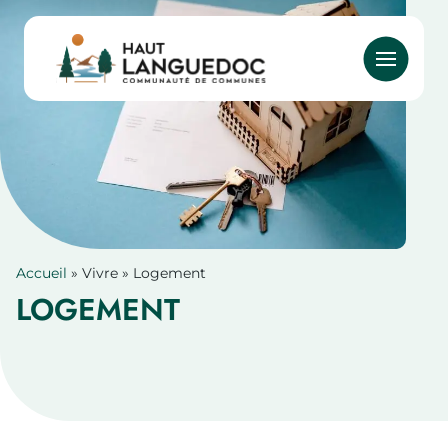
Aller
au
contenu
principal
Accueil
Vivre
Logement
Fil
LOGEMENT
d'Ariane