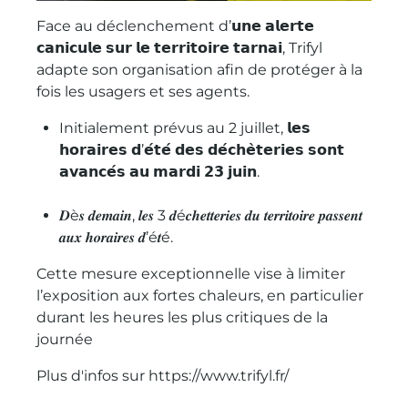
Face au déclenchement d’𝘂𝗻𝗲 𝗮𝗹𝗲𝗿𝘁𝗲
𝗰𝗮𝗻𝗶𝗰𝘂𝗹𝗲 𝘀𝘂𝗿 𝗹𝗲 𝘁𝗲𝗿𝗿𝗶𝘁𝗼𝗶𝗿𝗲 𝘁𝗮𝗿𝗻𝗮𝗶,
Trifyl
adapte son organisation afin de protéger à la
fois les usagers et ses agents.
Initialement prévus au 2 juillet, 𝗹𝗲𝘀
𝗵𝗼𝗿𝗮𝗶𝗿𝗲𝘀 𝗱’𝗲́𝘁𝗲́ 𝗱𝗲𝘀 𝗱𝗲́𝗰𝗵𝗲̀𝘁𝗲𝗿𝗶𝗲𝘀 𝘀𝗼𝗻𝘁
𝗮𝘃𝗮𝗻𝗰𝗲́𝘀 𝗮𝘂 𝗺𝗮𝗿𝗱𝗶 𝟮𝟯 𝗷𝘂𝗶𝗻.
𝑫è𝒔 𝒅𝒆𝒎𝒂𝒊𝒏, 𝒍𝒆𝒔 3 𝒅é𝒄𝒉𝒆𝒕𝒕𝒆𝒓𝒊𝒆𝒔 𝒅𝒖 𝒕𝒆𝒓𝒓𝒊𝒕𝒐𝒊𝒓𝒆 𝒑𝒂𝒔𝒔𝒆𝒏𝒕
𝒂𝒖𝒙 𝒉𝒐𝒓𝒂𝒊𝒓𝒆𝒔 𝒅’é𝒕é.
Cette mesure exceptionnelle vise à limiter
l’exposition aux fortes chaleurs, en particulier
durant les heures les plus critiques de la
journée
Plus d'infos sur
https://www.trifyl.fr/